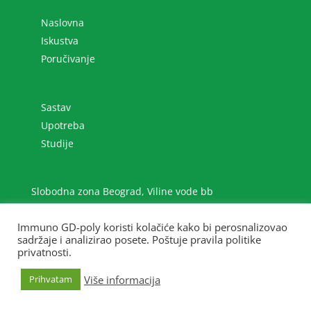
Naslovna
Iskustva
Poručivanje
Sastav
Upotreba
Studije
Slobodna zona Beograd, Viline vode bb
+381 (0)11 2070 801
immuno@gdpoly.net
Immuno GD-poly koristi kolačiće kako bi perosnalizovao
sadržaje i analizirao posete. Poštuje pravila politike
privatnosti.
Više informacija
Prihvatam