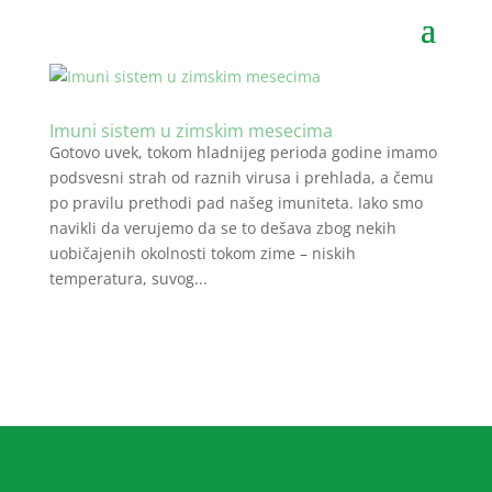
Imuni sistem u zimskim mesecima
Gotovo uvek, tokom hladnijeg perioda godine imamo
podsvesni strah od raznih virusa i prehlada, a čemu
po pravilu prethodi pad našeg imuniteta. Iako smo
navikli da verujemo da se to dešava zbog nekih
uobičajenih okolnosti tokom zime – niskih
temperatura, suvog...