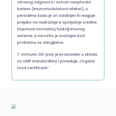
zdravog odgovora i ostvari neophodni
balans (imunomodulatorni efekat), u
periodima kada je on oslabljen ili reaguje
prejako na nadražaje iz spoljašnje sredine.
Doprinosi normalnoj funkciji imunog
sistema, a naročito je značajan kod
problema sa alergijama.
Immuno
GD-poly je proizveden u skladu
sa GMP standardima i poseduje „Organic
food certificate“