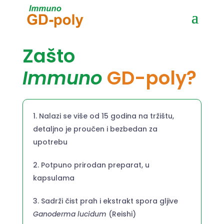
Zašto
Immuno
GD-poly?
Nalazi se više od 15 godina na tržištu,
detaljno je proučen i bezbedan za
upotrebu
Potpuno prirodan preparat, u
kapsulama
Sadrži čist prah i ekstrakt spora gljive
Ganoderma lucidum
(Reishi)