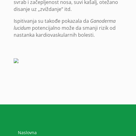
svrab i začepljenost nosa, suvi kašalj, otežano
disanje uz „zviždanje“ itd.
Ispitivanja su takođe pokazala da
Ganoderma
lucidum
potencijalno može da smanji rizik od
nastanka kardiovaskularnih bolesti.
Naslovna