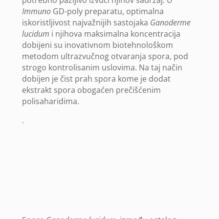
potrebno pažljivo izvući njihov sadržaj. U
Immuno
GD-poly preparatu, optimalna
iskoristljivost najvažnijih sastojaka
Ganoderme
lucidum
i njihova maksimalna koncentracija
dobijeni su inovativnom biotehnološkom
metodom ultrazvučnog otvaranja spora, pod
strogo kontrolisanim uslovima. Na taj način
dobijen je čist prah spora kome je dodat
ekstrakt spora obogaćen prečišćenim
polisaharidima.
.