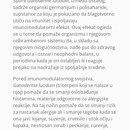
Spore
Ganoderme lucidum
, između ostalog,
sadrže organski germanijum i polisaharide,
supstance za koju je pokazano da blagotvorno
utiču na imunitet i ispoljavaju
imunomodulatorni efekat. Ovaj efekat ogleda
se u tome da pomaže organizmu i njegovom
odbrambenom sistemu da, u skladu sa
njegovim mogućnostima, nađe put do zdravog
odgovora i ostvari neophodni balans, u
periodima kada je on oslabljen ili reaguje
prejako na nadražaje iz spoljašnje sredine.
Pored imunomodulatornog svojstva,
Ganoderma lucidum
(triterpeni koji se nalaze u
njoj) pomaže da se smanji oslobađanje
histamina, materije odgovorne za alergijske
reakcije. Na taj način pomaže da se smanji rizik
za nastanak alergije ali i smanje tegobe kada se
ona javi: kijanje, suzenje, crvenilo i otok očiju i
kapaka, nesnosan svrab i peckanje, curenje,