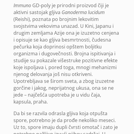
Immuno
GD-poly je prirodni proizvod čiji je
aktivni sastojak gljiva
Ganoderma lucidum
(Reishi), poznata po brojnim lekovitim
svojstvima vekovima unazad. U Kini, Japanu i
drugim zemljama Azije ona je izuzetno cenjena
i opisuje se kao gljiva besmrtnosti, čudesna
pečurka koja doprinosi opštem boljitku
organizma i dugovečnosti. Brojna ispitivanja i
studije su pokazale višestruke pozitivne efekte
koje ispoljava i, pored toga, mnogi mehanizmi
njenog delovanja još nisu otkriveni.
Upotrebljava se širom sveta, a zbog izuzetne
gorčine i jakog, neprijatnog ukusa, ona se ne
jede – najčešća upotreba je u vidu čaja,
kapsula, praha.
Da bi se razvila odrasla gljiva koja otpušta
spore, potrebno je da prođe nekoliko meseci.
Uz to, spore imaju dupli čvrsti omotač i zato je