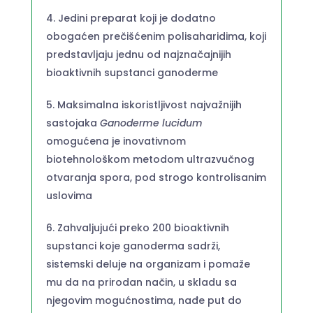
Jedini preparat koji je dodatno
obogaćen prečišćenim polisaharidima, koji
predstavljaju jednu od najznačajnijih
bioaktivnih supstanci ganoderme
Maksimalna iskoristljivost najvažnijih
sastojaka
Ganoderme lucidum
omogućena je inovativnom
biotehnološkom metodom ultrazvučnog
otvaranja spora, pod strogo kontrolisanim
uslovima
Zahvaljujući preko 200 bioaktivnih
supstanci koje ganoderma sadrži,
sistemski deluje na organizam i pomaže
mu da na prirodan način, u skladu sa
njegovim mogućnostima, nađe put do