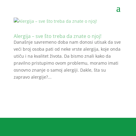
Alergija – sve što treba da znate o njoj!
Današnje savremeno doba nam donosi utisak da sve
veći broj osoba pati od neke vrste alergija, koje onda
utiču i na kvalitet života. Da bismo znali kako da
pravilno pristupimo ovom problemu, moramo imati
osnovno znanje o samoj alergiji. Dakle, šta su
zapravo alergije?...