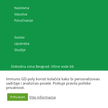
Naslovna
Iskustva
Poručivanje
Sastav
Upotreba
Studije
Slobodna zona Beograd, Viline vode bb
+381 (0)11 2070 801
immuno@gdpoly.net
Immuno GD-poly koristi kolačiće kako bi perosnalizovao
sadržaje i analizirao posete. Poštuje pravila politike
privatnosti.
Više informacija
Prihvatam