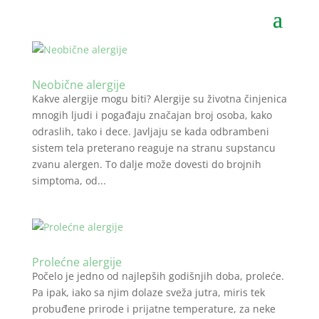
Neobične alergije
Kakve alergije mogu biti? Alergije su životna činjenica
mnogih ljudi i pogađaju značajan broj osoba, kako
odraslih, tako i dece. Javljaju se kada odbrambeni
sistem tela preterano reaguje na stranu supstancu
zvanu alergen. To dalje može dovesti do brojnih
simptoma, od...
Prolećne alergije
Počelo je jedno od najlepših godišnjih doba, proleće.
Pa ipak, iako sa njim dolaze sveža jutra, miris tek
probuđene prirode i prijatne temperature, za neke