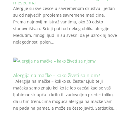
mesecima
Alergije su sve češće u savremenom društvu i jedan
su od najvećih problema savremene medicine.
Prema najnovijim istraživanjima, oko 30 odsto
stanovništva u Srbiji pati od nekog oblika alergije.
Međutim, mnogi ljudi nisu svesni da je uzrok njihove
nelagodnosti polen....
Alergija na mačke – kako živeti sa njom?
Alergija na mačke – koliko su česte? Ljubitelji
mačaka samo znaju koliko je lep osećaj kad se vaš
ljubimac sklupča u krilu ili zadovoljno prede; toliko,
da u tim trenucima moguća alergija na mačke vam
ne pada na pamet, a može se često javiti. Statistike...