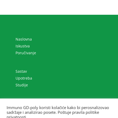
Naslovna
Iskustva
Poručivanje
Sastav
Upotreba
Studije
Slobodna zona Beograd, Viline vode bb
Immuno GD-poly koristi kolačiće kako bi perosnalizovao
+381 (0)11 2070 801
sadržaje i analizirao posete. Poštuje pravila politike
immuno@gdpoly.net
privatnosti.