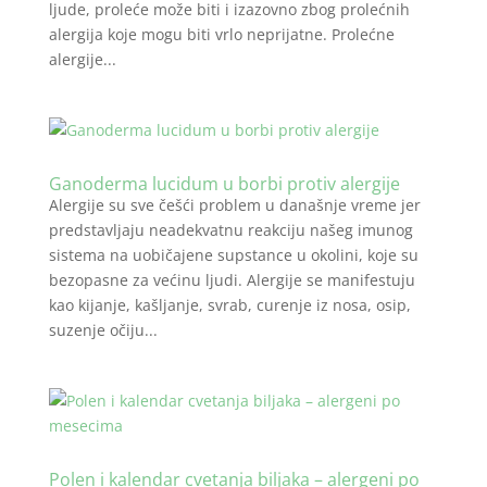
ljude, proleće može biti i izazovno zbog prolećnih
alergija koje mogu biti vrlo neprijatne. Prolećne
alergije...
Ganoderma lucidum u borbi protiv alergije
Alergije su sve češći problem u današnje vreme jer
predstavljaju neadekvatnu reakciju našeg imunog
sistema na uobičajene supstance u okolini, koje su
bezopasne za većinu ljudi. Alergije se manifestuju
kao kijanje, kašljanje, svrab, curenje iz nosa, osip,
suzenje očiju...
Polen i kalendar cvetanja biljaka – alergeni po