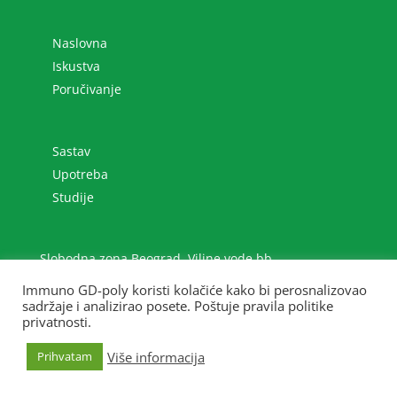
Naslovna
Iskustva
Poručivanje
Sastav
Upotreba
Studije
Slobodna zona Beograd, Viline vode bb
+381 (0)11 2070 801
Immuno GD-poly koristi kolačiće kako bi perosnalizovao
immuno@gdpoly.net
sadržaje i analizirao posete. Poštuje pravila politike
privatnosti.
Više informacija
Prihvatam