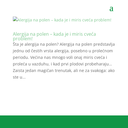
Alergija na polen – kada je i miris cveća
problem!
Šta je alergija na polen? Alergija na polen predstavlja
jednu od čestih vrsta alergija, posebno u prolećnom
periodu. Većina nas mnogo voli onaj miris cveća i
proleća u vazduhu, i kad prvi plodovi probeharaju…
Zaista jedan magičan trenutak, ali ne za svakoga: ako
ste u...