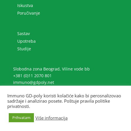
Iskustva
Poručivanje
Sastav
Upotreba
Studije
Slobodna zona Beograd, Viline vode bb
+381 (0)11 2070 801
immuno@gdpoly.net
Immuno GD-poly koristi kolačiće kako bi perosnalizovao
sadržaje i analizirao posete. Poštuje pravila politike
privatnosti.
Više informacija
Prihvatam